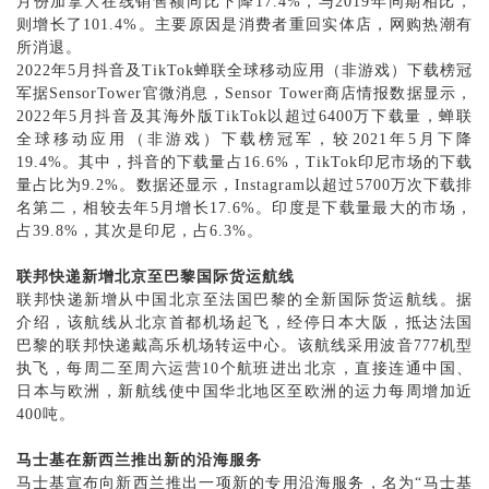
月份加拿大在线销售额同比下降17.4%，与2019年同期相比，
则增长了101.4%。主要原因是消费者重回实体店，网购热潮有
所消退。
2022年5月抖音及TikTok蝉联全球移动应用（非游戏）下载榜冠
军据SensorTower官微消息，Sensor Tower商店情报数据显示，
2022年5月抖音及其海外版TikTok以超过6400万下载量，蝉联
全球移动应用（非游戏）下载榜冠军，较2021年5月下降
19.4%。其中，抖音的下载量占16.6%，TikTok印尼市场的下载
量占比为9.2%。数据还显示，Instagram以超过5700万次下载排
名第二，相较去年5月增长17.6%。印度是下载量最大的市场，
占39.8%，其次是印尼，占6.3%。
联邦
快递
新增北京至巴黎国际货运航线
联邦快递新增从中国北京至法国巴黎的全新国际货运航线。据
介绍，该航线从北京首都机场起飞，经停日本大阪，抵达法国
巴黎的联邦快递戴高乐机场转运中心。该航线采用波音
777机型
执飞，每周二至周六运营10个航班进出北京，直接连通中国、
日本与欧洲，新航线使中国华北地区至欧洲的运力每周增加近
400吨。
马士基在新西兰推出新的沿海服务
马士基宣布向新西兰推出一项新的专用沿海服务，名为
“马士基