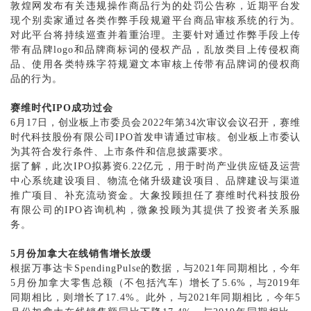
敦煌网发布有关违规操作商品行为的处罚公告称，近期平台发
现个别卖家通过各类作弊手段规避平台商品审核系统的行为。
对此平台将持续巡查并着重治理。主要针对通过作弊手段上传
带有品牌
logo和品牌商标词的侵权产品，乱放类目上传侵权商
品、使用各类特殊字符规避文本审核上传带有品牌词的侵权商
品的行为。
赛维时代
IPO成功过会
6月17日，创业板上市委员会2022年第34次审议会议召开，赛维
时代科技股份有限公司IPO首发申请通过审核。创业板上市委认
为其符合发行条件、上市条件和信息披露要求。
据了解，此次
IPO拟募资6.22亿元，用于时尚产业供应链及运营
中心系统建设项目、物流仓储升级建设项目、品牌建设与渠道
推广项目、补充流动资金。大象投顾担任了赛维时代科技股份
有限公司的IPO咨询机构，微象投顾为其提供了投资者关系服
务。
5月份加拿大在线销售增长放缓
根据万事达卡
SpendingPulse的数据，与2021年同期相比，今年
5月份加拿大零售总额（不包括汽车）增长了5.6%，与2019年
同期相比，则增长了17.4%。此外，与2021年同期相比，今年5