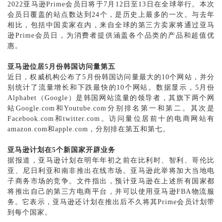
2022亚马逊Prime会员日将于7月12日至13日在全球举行。本次
会员日覆盖的站点数达到24个，是历史上最多的一次。与去年
相比，包括中国卖家在内，来自全球的第三方卖家将通过亚马
逊Prime会员日，为消费者提供涵盖各个品类的产品和超值优
惠。
亚马逊位居
5月份韩国访问量第五
近日，权威机构公布了
5月份韩国访问量最大的10个网站，并分
别统计了流量增长和下跌最快的10个网站。数据显示，5月份
Alphabet（Google）是韩国网站流量的领导者，其旗下两个网
站Google.com和Youtube.com分别排名第一和第二。其次是
Facebook.com和twitter.com。访问量位居前十的电商网站有
amazon.com和apple.com，分别排在第五和第七。
亚马逊计划在
5个新国家开辟业务
据报道，亚马逊计划在明年年初之前在比利时、智利、哥伦比
亚、尼日利亚和南非推出在线市场。亚马逊此举将加大当地电
子商务市场的竞争。文件指出，预计亚马逊在上述所有国家都
将推出自己的第三方电商平台，并可以使用亚马
逊
FBA
物流
服
务
。它表示，亚马逊还计划在推出后不久将其
Prime会员计划带
到每个国家。