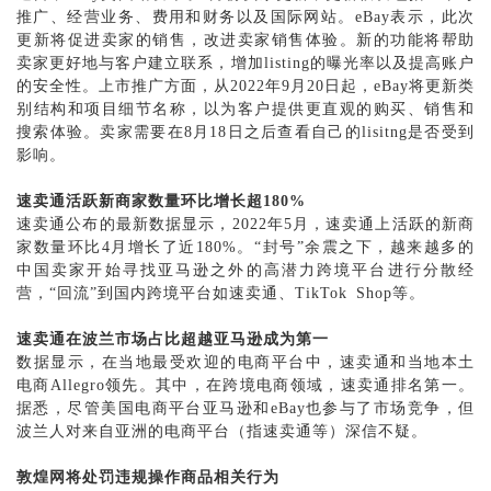
推广、经营业务、费用和财务以及国际网站。eBay表示，此次
更新将促进卖家的销售，改进卖家销售体验。新的功能将帮助
卖家更好地与客户建立联系，增加listing的曝光率以及提高账户
的安全性。上市推广方面，从2022年9月20日起，eBay将更新类
别结构和项目细节名称，以为客户提供更直观的购买、销售和
搜索体验。卖家需要在8月18日之后查看自己的lisitng是否受到
影响。
速卖通活跃新商家数量环比增长超
180%
速卖通公布的最新数据显示，
2022年5月，速卖通上活跃的新商
家数量环比4月增长了近180%。“封号”余震之下，越来越多的
中国卖家开始寻找亚马逊之外的高潜力跨境平台进行分散经
营，“回流”到国内跨境平台如速卖通、TikTok Shop等。
速卖通在波兰市场占比超越亚马逊成为第一
数据显示，在当地最受欢迎的电商平台中，速卖通和当地本土
电商
Allegro领先。其中，在跨境电商领域，速卖通排名第一。
据悉，尽管美国电商平台亚马逊和eBay也参与了市场竞争，但
波兰人对来自亚洲的电商平台（指速卖通等）深信不疑。
敦煌网将处罚违规操作商品相关行为