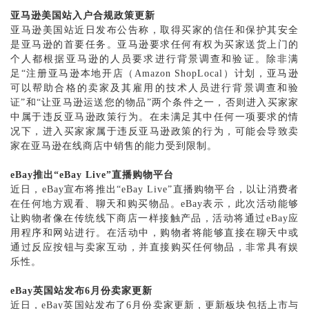
亚马逊美国站入户合规政策更新
亚马逊美国站近日发布公告称，取得买家的信任和保护其安全
是亚马逊的首要任务。亚马逊要求任何有权为买家送货上门的
个人都根据亚马逊的人员要求进行背景调查和验证。除非满
足
“注册亚马逊本地开店（Amazon ShopLocal）计划，亚马逊
可以帮助合格的卖家及其雇用的技术人员进行背景调查和验
证”和“让亚马逊运送您的物品”两个条件之一，否则进入买家家
中属于违反亚马逊政策行为。在未满足其中任何一项要求的情
况下，进入买家家属于违反亚马逊政策的行为，可能会导致卖
家在亚马逊在线商店中销售的能力受到限制。
eBay推出“eBay Live”直播购物平台
近日，
eBay宣布将推出“eBay Live”直播购物平台，以让消费者
在任何地方观看、聊天和购买物品。eBay表示，此次活动能够
让购物者像在传统线下商店一样接触产品，活动将通过eBay应
用程序和网站进行。在活动中，购物者将能够直接在聊天中或
通过反应按钮与卖家互动，并直接购买任何物品，非常具有娱
乐性。
eBay英国站发布6月份卖家更新
近日，
eBay英国站发布了6月份卖家更新，更新板块包括上市与