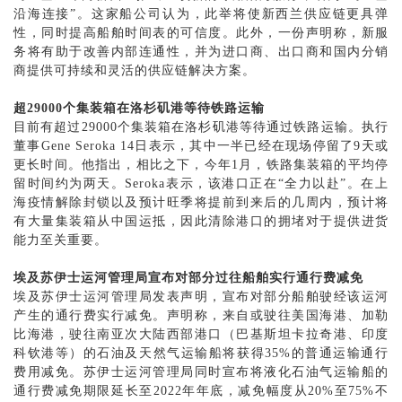
沿海连接”。这家船公司认为，此举将使新西兰供应链更具弹
性，同时提高船舶时间表的可信度。此外，一份声明称，新服
务将有助于改善内部连通性，并为进口商、出口商和国内分销
商提供可持续和灵活的供应链解决方案。
超
29000个集装箱在洛杉矶港等待铁路运输
目前有超过
29000个集装箱在洛杉矶港等待通过铁路运输。执行
董事Gene Seroka 14日表示，其中一半已经在现场停留了9天或
更长时间。他指出，相比之下，今年1月，铁路集装箱的平均停
留时间约为两天。Seroka表示，该港口正在“全力以赴”。在上
海疫情解除封锁以及预计旺季将提前到来后的几周内，预计将
有大量集装箱从中国运抵，因此清除港口的拥堵对于提供进货
能力至关重要。
埃及苏伊士运河管理局宣布对部分过往船舶实行通行费减免
埃及苏伊士运河管理局发表声明，宣布对部分船舶驶经该运河
产生的通行费实行减免。声明称，来自或驶往美国海港、加勒
比海港，驶往南亚次大陆西部港口（巴基斯坦卡拉奇港、印度
科钦港等）的石油及天然气运输船将获得
35%的普通运输通行
费用减免。苏伊士运河管理局同时宣布将液化石油气运输船的
通行费减免期限延长至2022年年底，减免幅度从20%至75%不