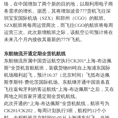
络，在中国增加了两个新的目的地，以期利用电子商
务需求的增长。据悉，
其将增加波音
777货机飞往深
圳宝安国际机场（SZX）和郑州（
CGO
）的航班。
SZX航班将每周运营两次，而飞往CGO的航班将每周
运营三次。此次新增航班之际，该航空公司预计将在
未来几个月内接收其最新的777F飞机。
东航物流开通定期全货机航线
东航物流所属中国货运航空执行
CK201“上海-布达佩
斯”全货机首航航班，装载货物89吨自上海浦东国际
机场顺利起飞，预计16:37（北京时间）飞抵布达佩
斯李斯特·费伦茨国际机场。东航继开通中国首条直
飞往返匈牙利的客运航线“上海-布达佩斯”之后，又在
两地之间首家开通定期全货机航线。
此次开通的
“上海-布达佩斯”全货机航线，航班号为
CK201/CK202，每周计划执行3班，航程约12个小
时。
去程航班北京时间
05:05从上海浦东起飞，当地