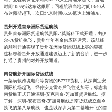
时间10:55抵达布达佩斯；回程航班当地时间13:40从
布达佩斯起飞，次日北京时间06:50抵达上海浦东。
贵州开通首条洲际货运航线
贵州首条洲际货运航线贵阳
⇌莫斯科正式开通，由
伊
尔
-76
货机执飞，贵州年年有余供应链运营。
该航线
的顺利开通实现了贵州在洲际货运航线上零的突破，
这标志着贵州开放通道建设迈上了新的台阶，进一步
打通了贵州的对外开放通道。
南货航新开国际货运航线
一架满载跨境电商等货物的
B777F货机，从深圳宝安
国际机场起飞，经停安克雷奇后飞往芝加哥，标志着
南货航正式开通深圳-安克雷奇-芝加哥货运航线。
据
了解，深圳
-安布雷奇-芝加哥航线是南货航成立至今
执飞的第八条航线，也是以深圳为第二基地开飞的首