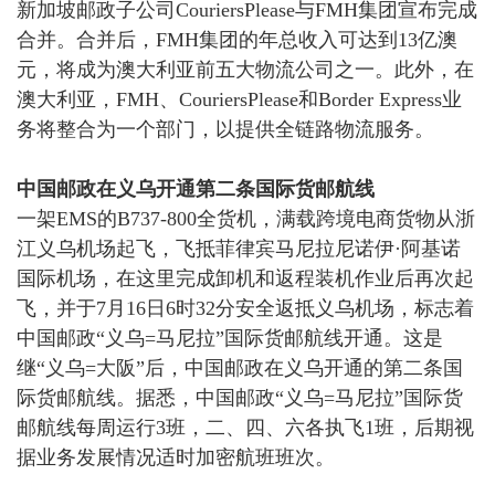
新加坡邮政子公司
CouriersPlease与FMH集团宣布完成
合并。
合并后，
FMH集团的年总收入可达到13亿澳
元，将成为澳大利亚前五大物流公司之一。此外，在
澳大利亚，FMH、CouriersPlease和Border Express业
务将整合为一个部门，以提供全链路物流服务。
中国邮政在义乌开通第二条国际货邮航线
一架
EMS的
B737-800全货机，满载跨境电商货物从浙
江义乌机场起飞，飞抵菲律宾马尼拉尼诺伊·阿基诺
国际机场，在这里完成卸机和返程装机作业后再次起
飞，并于7月16日6时32分安全返抵义乌机场，标志着
中国邮政“义乌=马尼拉”国际货邮航线开通。
这是
继
“义乌=大阪”后，中国邮政在义乌开通的第二条国
际货邮航线。据悉，中国邮政“义乌=马尼拉”国际货
邮航线每周运行3班，二、四、六各执飞1班，
后期视
据业务发展情况适时加密航班班次。