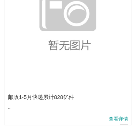
邮政1-5月快递累计828亿件
...
查看详情