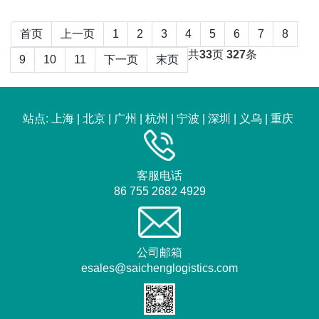
首页
上一页
1
2
3
4
5
6
7
8
共
33
页
327
条
9
10
11
下一页
末页
站点:
上海
|
北京
|
广州
|
杭州
|
宁波
|
深圳
|
义乌
|
重庆
客服电话
86 755 2682 4929
公司邮箱
esales@saichenglogistics.com