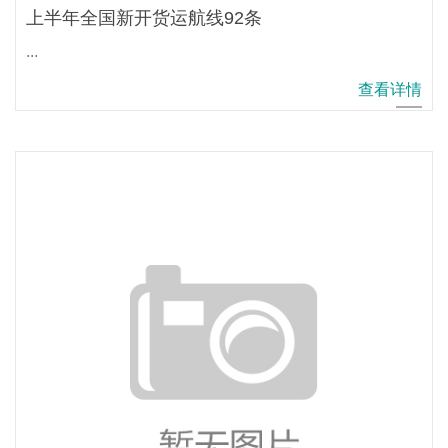
上半年全国新开货运航线92条
...
查看详情